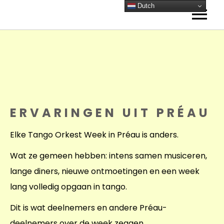
Dutch
HOME
ORKESTEN
Amsterdam
AGENDA
Antwerpen
NIEUWS
ERVARINGEN UIT PRÉAU
Frankrijk
ACADEMIE
Reviews Frankrijk
Lessen
IN BEELD
Elke Tango Orkest Week in Préau is anders.
Tango Technieken
Video
Tango op het Wad
VISIE
Wat ze gemeen hebben: intens samen musiceren,
Foto Gallery
Tango Lab
Mijn visie
Tango Lab
CONTACT
lange diners, nieuwe ontmoetingen en een week
ORKEST BOEKEN
Gallery – Instagram
Tango Gitaar
Kay Sleking
SCORES
lang volledig opgaan in tango.
Bandoneon
0 ARTIKELEN
Dit is wat deelnemers en andere Préau-
Muzikale coaching
deelnemers over de week zeggen.