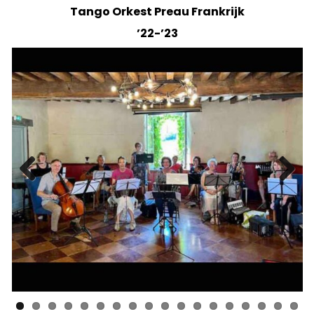
Tango Orkest Preau Frankrijk
’22-’23
Previ
Next
ous