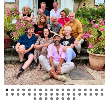
Previ
Next
ous