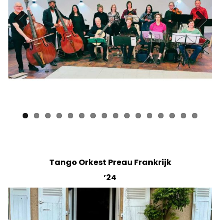
Previ
Next
ous
Tango Orkest Preau Frankrijk
’24