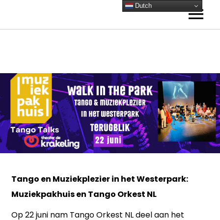
Dutch
HOME
ORKESTEN
Amsterdam
AGENDA
Antwerpen
NIEUWS
Frankrijk
ACADEMIE
Reviews Frankrijk
Tango op het Wad
Lessen
Tango Lab
Tango Technieken
ORKEST BOEKEN
Tango Lab
Tango en Muziekplezier in het Westerpark:
Tango Gitaar
Muziekpakhuis en Tango Orkest NL
Bandoneon
Op 22 juni nam Tango Orkest NL deel aan het
Muzikale coaching