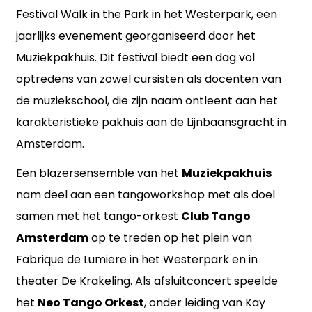
Festival Walk in the Park in het Westerpark, een
Bandowinkel
jaarlijks evenement georganiseerd door het
Orkest Project Muziekpakhuis
Muziekpakhuis. Dit festival biedt een dag vol
IN BEELD
optredens van zowel cursisten als docenten van
Video
VISIE
de muziekschool, die zijn naam ontleent aan het
Foto Gallery
Mijn visie
CONTACT
karakteristieke pakhuis aan de Lijnbaansgracht in
Amsterdam.
Gallery – Instagram
Kay Sleking
SCORES
0 ARTIKELEN
Een blazersensemble van het
Muziekpakhuis
nam deel aan een tangoworkshop met als doel
samen met het tango-orkest
Club Tango
Amsterdam
op te treden op het plein van
Fabrique de Lumiere in het Westerpark en in
theater De Krakeling. Als afsluitconcert speelde
het
Neo Tango Orkest
, onder leiding van Kay