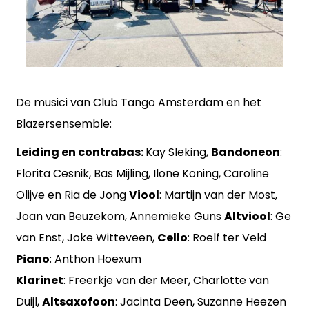
De musici van Club Tango Amsterdam en het
Blazersensemble:
Leiding en contrabas:
Kay Sleking,
Bandoneon
:
Florita Cesnik, Bas Mijling, Ilone Koning,
Caroline
Olijve en Ria de Jong
Viool
: Martijn van der Most,
Joan van Beuzekom, Annemieke Guns
Altviool
: Ge
van Enst, Joke Witteveen,
Cello
: Roelf ter Veld
Piano
: Anthon Hoexum
Klarinet
:
Freerkje van der Meer, Charlotte van
Duijl,
Altsaxofoon
: Jacinta Deen, Suzanne Heezen