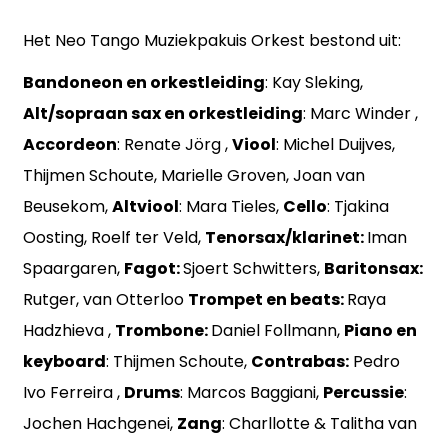
Het Neo Tango Muziekpakuis Orkest bestond uit:
Bandoneon en orkestleiding
: Kay Sleking,
Alt/sopraan sax en orkestleiding
: Marc Winder ,
Accordeon
: Renate Jörg ,
Viool
: Michel Duijves,
Thijmen Schoute, Marielle Groven, Joan van
Beusekom,
Altviool
: Mara Tieles,
Cello
: Tjakina
Oosting, Roelf ter Veld,
Tenorsax/klarinet:
Iman
Spaargaren,
Fagot:
Sjoert Schwitters,
Baritonsax:
Rutger, van Otterloo
Trompet en beats:
Raya
Hadzhieva ,
Trombone:
Daniel Follmann,
Piano en
keyboard
: Thijmen Schoute,
Contrabas:
Pedro
Ivo Ferreira ,
Drums
: Marcos Baggiani,
Percussie
:
Jochen Hachgenei,
Zang
: Charllotte & Talitha van