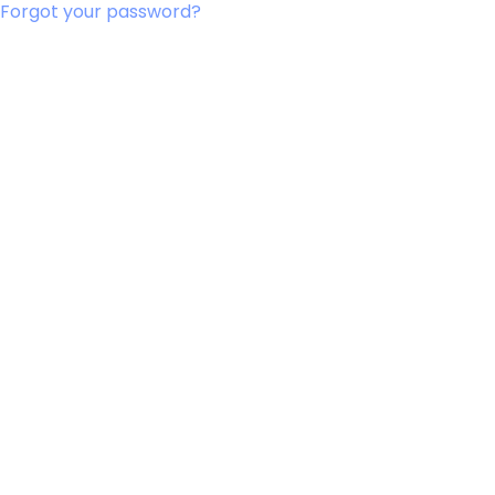
Forgot your password?
Bandowinkel
Orkest Project Muziekpakhuis