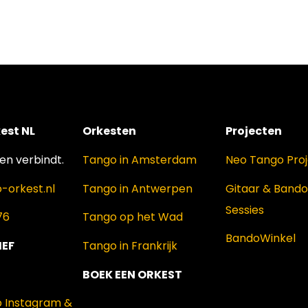
est NL
Orkesten
Projecten
n verbindt.
Tango in Amsterdam
Neo Tango Pro
-orkest.nl
Tango in Antwerpen
Gitaar & Band
Sessies
76
Tango op het Wad
BandoWinkel
IEF
Tango in Frankrijk
BOEK EEN ORKEST
p Instagram &