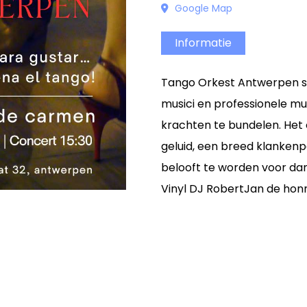
Google Map
Informatie
Tango Orkest Antwerpen sp
musici en professionele m
krachten te bundelen. Het 
geluid, een breed klankenpa
belooft te worden voor da
Vinyl DJ RobertJan de honn