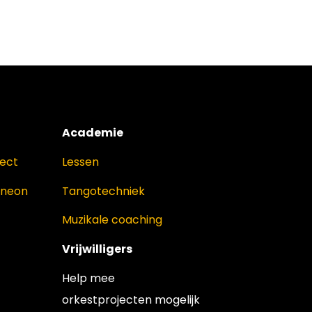
Academie
ject
Lessen
oneon
Tangotechniek
Muzikale coaching
Vrijwilligers
Help mee
orkestprojecten mogelijk