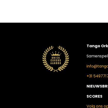
Tango Ork
Samenspele
info@tango
+31 549771
NIEUWSBR
SCORES
Volg ons o