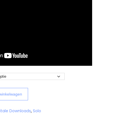
winkelwagen
itale Downloads
,
Solo