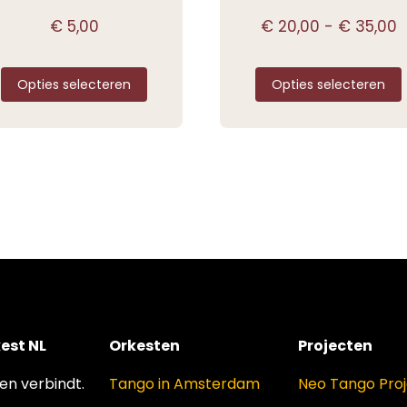
€
5,00
€
20,00
-
€
35,00
Opties selecteren
Opties selecteren
est NL
Orkesten
Projecten
n verbindt.
Tango in Amsterdam
Neo Tango Pro