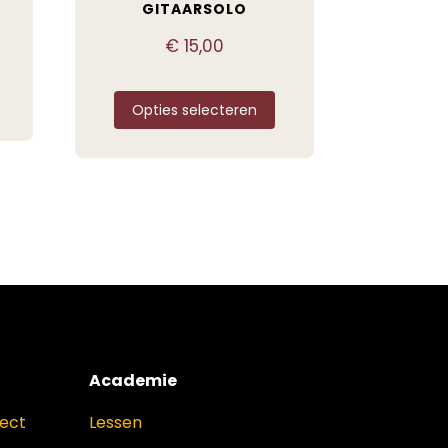
GITAARSOLO
€
15,00
Opties selecteren
Academie
ject
Lessen