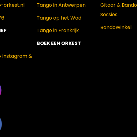
-orkest.nl
Tango in Antwerpen
Gitaar & Band
Sessies
76
Tango op het Wad
BandoWinkel
IEF
Tango in Frankrijk
BOEK EEN ORKEST
p Instagram &