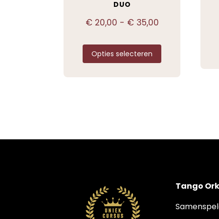
DUO
€
20,00
-
€
35,00
Opties selecteren
Tango Ork
Samenspele