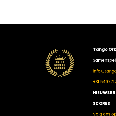
Tango Ork
Samenspele
info@tango
+31 549771
NIEUWSBR
SCORES
Volg ons o