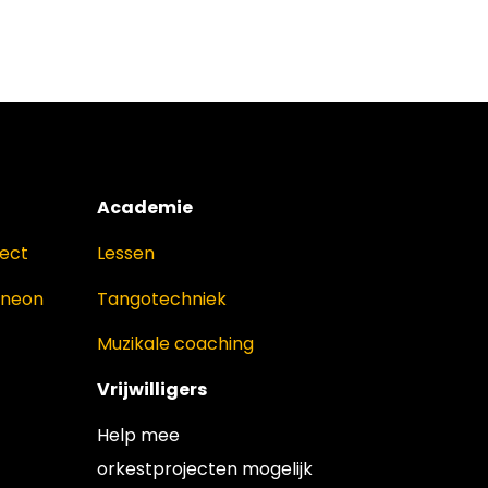
Academie
ject
Lessen
oneon
Tangotechniek
Muzikale coaching
Vrijwilligers
Help mee
orkestprojecten mogelijk