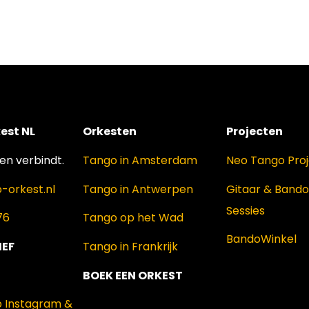
est NL
Orkesten
Projecten
n verbindt.
Tango in Amsterdam
Neo Tango Pro
-orkest.nl
Tango in Antwerpen
Gitaar & Band
Sessies
76
Tango op het Wad
BandoWinkel
IEF
Tango in Frankrijk
BOEK EEN ORKEST
p Instagram &